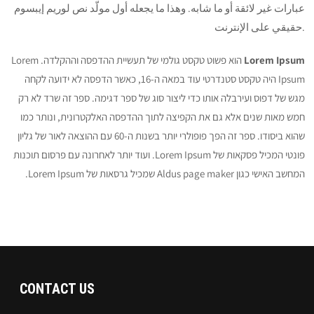
عبارات غير لائقة أو ما شابه. وهذا ما يجعله أول مولّد نص لوريم إيبسوم
حقيقي على الإنترنت.
Lorem Ipsum
הוא פשוט טקסט גולמי של תעשיית ההדפסה וההקלדה. Lorem
Ipsum היה טקסט סטנדרטי עוד במאה ה-16, כאשר הדפסה לא ידועה לקחה
מגש של דפוס ועירבלה אותו כדי ליצור סוג של ספר דגימה. ספר זה שרד לא רק
חמש מאות שנים אלא גם את הקפיצה לתוך ההדפסה האלקטרונית, ונותר כמו
שהוא ביסודו. ספר זה הפך פופולרי יותר בשנות ה-60 עם ההוצאה לאור של גליון
פונטי המכיל פסקאות של Lorem Ipsum. ועוד יותר לאחרונה עם פרסום תוכנות
המחשב האישי כגון Aldus page maker שמכיל גרסאות של Lorem Ipsum.
CONTACT US