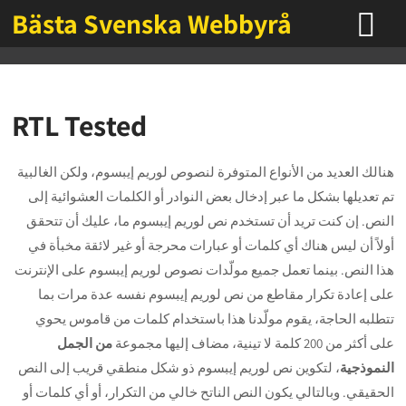
Bästa Svenska Webbyrå
RTL Tested
هنالك العديد من الأنواع المتوفرة لنصوص لوريم إيبسوم، ولكن الغالبية
تم تعديلها بشكل ما عبر إدخال بعض النوادر أو الكلمات العشوائية إلى
النص. إن كنت تريد أن تستخدم نص لوريم إيبسوم ما، عليك أن تتحقق
أولاً أن ليس هناك أي كلمات أو عبارات محرجة أو غير لائقة مخبأة في
هذا النص. بينما تعمل جميع مولّدات نصوص لوريم إيبسوم على الإنترنت
على إعادة تكرار مقاطع من نص لوريم إيبسوم نفسه عدة مرات بما
تتطلبه الحاجة، يقوم مولّدنا هذا باستخدام كلمات من قاموس يحوي
على أكثر من 200 كلمة لا تينية، مضاف إليها مجموعة
من الجمل
النموذجية
، لتكوين نص لوريم إيبسوم ذو شكل منطقي قريب إلى النص
الحقيقي. وبالتالي يكون النص الناتح خالي من التكرار، أو أي كلمات أو