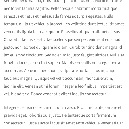
Sed semper urna orci, quis iaculis justo luctus non. Morbi non ante
nec lorem lacinia sagittis. Pellentesque habitant morbi tristique
senectus et netus et malesuada fames ac turpis egestas. Nulla
tempus, nulla ut vehicula laoreet, leo velit tincidunt lectus, sit amet
venenatis ligula lacus ac quam. Phasellus aliquam aliquet cursus.
Curabitur facilisis, est vitae scelerisque semper, enim elit euismod
justo, non laoreet dui quam id diam. Curabitur tincidunt magna id
leo euismod tincidunt. Sed ac enim id justo feugiat ultrices. Nulla at
fringilla lacus, a suscipit sapien. Mauris convallis nulla eget porta
accumsan. Aenean libero nunc, vulputate porta lectus in, aliquet
faucibus magna. Quisque vel velit accumsan, rhoncus erat in,
lacinia elit. Aenean ut mi lorem. Integer a leo finibus, imperdiet est
vel, blandit ex. Donec venenatis elit et iaculis consectetur.
Integer eu euismod est, in dictum massa. Proin orci ante, ornare et
gravida eget, lobortis quis justo. Pellentesque porta fermentum
consectetur. Fusce auctor lacus sit amet ante vehicula venenatis. In