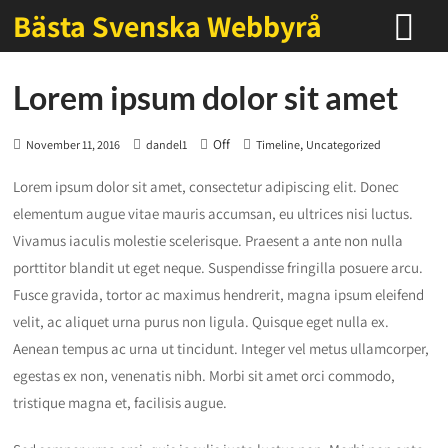
Bästa Svenska Webbyrå
Lorem ipsum dolor sit amet
Off
,
November 11, 2016
dandel1
Timeline
Uncategorized
Lorem ipsum dolor sit amet, consectetur adipiscing elit. Donec
elementum augue vitae mauris accumsan, eu ultrices nisi luctus.
Vivamus iaculis molestie scelerisque. Praesent a ante non nulla
porttitor blandit ut eget neque. Suspendisse fringilla posuere arcu.
Fusce gravida, tortor ac maximus hendrerit, magna ipsum eleifend
velit, ac aliquet urna purus non ligula. Quisque eget nulla ex.
Aenean tempus ac urna ut tincidunt. Integer vel metus ullamcorper,
egestas ex non, venenatis nibh. Morbi sit amet orci commodo,
tristique magna et, facilisis augue.